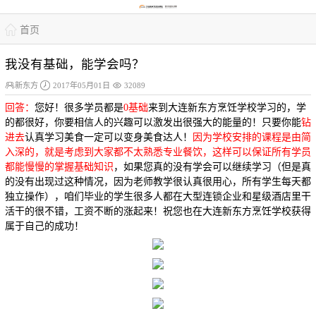

首页
我没有基础，能学会吗？



新东方
2017年05月01日
32089
回答：
您好！很多学员都是
0基础
来到大连新东方烹饪学校学习的，学
的都很好，你要相信人的兴趣可以激发出很强大的能量的！只要你能
钻
进去
认真学习美食一定可以变身美食达人！
因为学校安排的课程是由简
入深的，就是考虑到大家都不太熟悉专业餐饮，这样可以保证所有学员
都能慢慢的掌握基础知识
，如果您真的没有学会可以继续学习（但是真
的没有出现过这种情况，因为老师教学很认真很用心，所有学生每天都
独立操作），咱们毕业的学生很多人都在大型连锁企业和星级酒店里干
活干的很不错，工资不断的涨起来！祝您也在大连新东方烹饪学校获得
属于自己的成功！